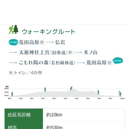
コース情報
総延長距離
約10km
標高
約530m