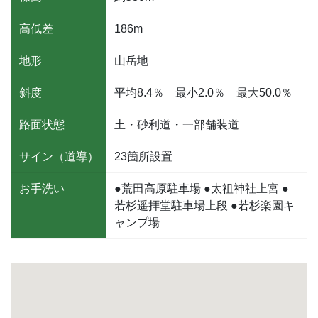
高低差
186m
地形
山岳地
斜度
平均8.4％ 最小2.0％ 最大50.0％
路面状態
土・砂利道・一部舗装道
サイン（道導）
23箇所設置
お手洗い
●荒田高原駐車場 ●太祖神社上宮 ●
若杉遥拝堂駐車場上段 ●若杉楽園キ
ャンプ場